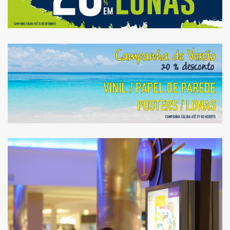
QUER PROMOVER O SEU
NEGÓCIO? DESCONTOS DE
20% EM AGOSTO.
IMPRESSÃO EM BACKLIT
DISPONÍVEL NA COPINOW