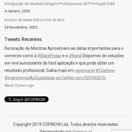
Divulgação da Medida Estágios Profissionais, IEFP Portugal 2030
4 Janeiro, 2026
Horário de Natal 2025 e Fim de Ano
24 Novembro, 2025
Tweets Recentes
Decoração de Montras Aproximam-se datas importantes para o
comércio como a
#BlackFriday
e o
#Natal
Dispomos de soluções
em vinil autocolante de fácil aplicação e que pode obter um
resultado profissional. Saiba mais em
copinow.pt
#Copinow
#ImprimimosAsSuasIdeias
pic.twitter.com/0iOViGiXTn
About 4 years ago
Copyright 2019 COPINOW Lda. Todos direitos reservados.
Desenvolvido por
Samsys.pt