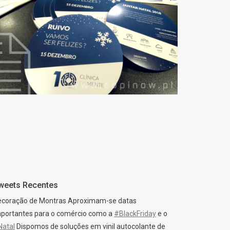
PRODUÇÃO GRÁFICA
E PEQUENO
FORMATO
weets Recentes
ecoração de Montras Aproximam-se datas
portantes para o comércio como a
#BlackFriday
e o
Natal
Dispomos de soluções em vinil autocolante de