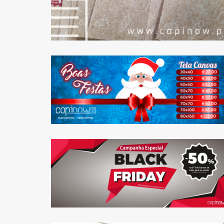
ESCOLHA O MELHOR
MOMENTO PARA
FAZER AS COMPRAS
DE NATAL.
BLACKFRIDAY:
DESCONTO 50% NA
2ª TELA CANVAS