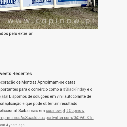
ados pelo exterior
weets Recentes
ecoração de Montras Aproximam-se datas
portantes para o comércio como a
#BlackFriday
e o
Natal
Dispomos de soluções em vinil autocolante de
cil aplicação e que pode obter um resultado
ofissional. Saiba mais em
copinow.pt
#Copinow
ImprimimosAsSuasIdeias
pic.twitter.com/0iOViGiXTn
out 4 years ago