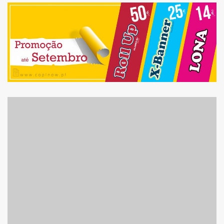
LONA, X-BANNER E
ROLLUP: PROMOÇÃO ATÉ
SETEMBRO!
QUER PROMOVER O SEU
NEGÓCIO? APROVEITE
AGOSTO!