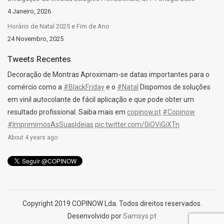
4 Janeiro, 2026
Horário de Natal 2025 e Fim de Ano
24 Novembro, 2025
Tweets Recentes
Decoração de Montras Aproximam-se datas importantes para o
comércio como a
#BlackFriday
e o
#Natal
Dispomos de soluções
em vinil autocolante de fácil aplicação e que pode obter um
resultado profissional. Saiba mais em
copinow.pt
#Copinow
#ImprimimosAsSuasIdeias
pic.twitter.com/0iOViGiXTn
About 4 years ago
Copyright 2019 COPINOW Lda. Todos direitos reservados.
Desenvolvido por
Samsys.pt