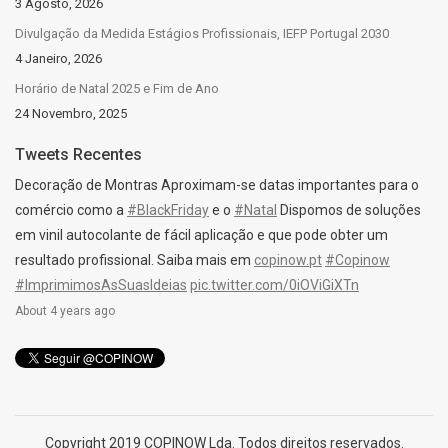
3 Agosto, 2026
Divulgação da Medida Estágios Profissionais, IEFP Portugal 2030
4 Janeiro, 2026
Horário de Natal 2025 e Fim de Ano
24 Novembro, 2025
Tweets Recentes
Decoração de Montras Aproximam-se datas importantes para o
comércio como a
#BlackFriday
e o
#Natal
Dispomos de soluções
em vinil autocolante de fácil aplicação e que pode obter um
resultado profissional. Saiba mais em
copinow.pt
#Copinow
#ImprimimosAsSuasIdeias
pic.twitter.com/0iOViGiXTn
About 4 years ago
Copyright 2019 COPINOW Lda. Todos direitos reservados.