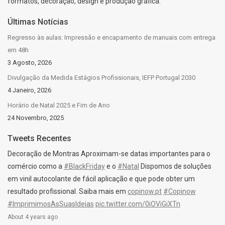
formatos, decoração, design e produção gráfica.
Últimas Notícias
Regresso às aulas: Impressão e encapamento de manuais com entrega
em 48h
3 Agosto, 2026
Divulgação da Medida Estágios Profissionais, IEFP Portugal 2030
4 Janeiro, 2026
Horário de Natal 2025 e Fim de Ano
24 Novembro, 2025
Tweets Recentes
Decoração de Montras Aproximam-se datas importantes para o
comércio como a
#BlackFriday
e o
#Natal
Dispomos de soluções
em vinil autocolante de fácil aplicação e que pode obter um
resultado profissional. Saiba mais em
copinow.pt
#Copinow
#ImprimimosAsSuasIdeias
pic.twitter.com/0iOViGiXTn
About 4 years ago