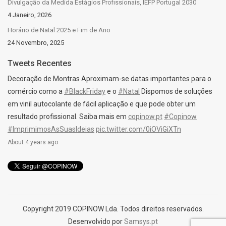
Divulgação da Medida Estágios Profissionais, IEFP Portugal 2030
4 Janeiro, 2026
Horário de Natal 2025 e Fim de Ano
24 Novembro, 2025
Tweets Recentes
Decoração de Montras Aproximam-se datas importantes para o
comércio como a
#BlackFriday
e o
#Natal
Dispomos de soluções
em vinil autocolante de fácil aplicação e que pode obter um
resultado profissional. Saiba mais em
copinow.pt
#Copinow
#ImprimimosAsSuasIdeias
pic.twitter.com/0iOViGiXTn
About 4 years ago
Copyright 2019 COPINOW Lda. Todos direitos reservados.
Desenvolvido por
Samsys.pt