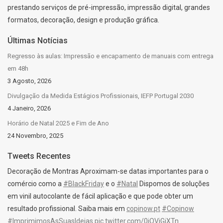
prestando serviços de pré-impressão, impressão digital, grandes
formatos, decoração, design e produção gráfica.
Últimas Notícias
Regresso às aulas: Impressão e encapamento de manuais com entrega
em 48h
3 Agosto, 2026
Divulgação da Medida Estágios Profissionais, IEFP Portugal 2030
4 Janeiro, 2026
Horário de Natal 2025 e Fim de Ano
24 Novembro, 2025
Tweets Recentes
Decoração de Montras Aproximam-se datas importantes para o
comércio como a
#BlackFriday
e o
#Natal
Dispomos de soluções
em vinil autocolante de fácil aplicação e que pode obter um
resultado profissional. Saiba mais em
copinow.pt
#Copinow
#ImprimimosAsSuasIdeias
pic.twitter.com/0iOViGiXTn