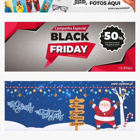
BLACKFRIDAY: DESCONTO
50% NA 2ª TELA CANVAS
O ESPÍRITO DE NATAL JÁ
CHEGOU À NOSSA LOJA!