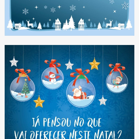
JÁ FEZ AS SUAS
COMPRAS DE NATAL?
QUER OFERECER ALGO
DIFERENTE? NÓS TEMOS
A SOLUÇÃO!