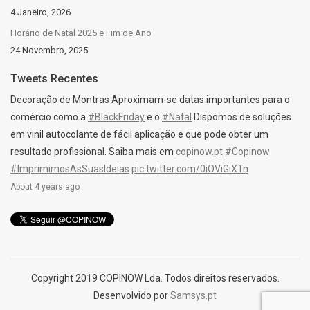
4 Janeiro, 2026
Horário de Natal 2025 e Fim de Ano
24 Novembro, 2025
Tweets Recentes
Decoração de Montras Aproximam-se datas importantes para o
comércio como a
#BlackFriday
e o
#Natal
Dispomos de soluções
em vinil autocolante de fácil aplicação e que pode obter um
resultado profissional. Saiba mais em
copinow.pt
#Copinow
#ImprimimosAsSuasIdeias
pic.twitter.com/0iOViGiXTn
About 4 years ago
Copyright 2019 COPINOW Lda. Todos direitos reservados.
Desenvolvido por
Samsys.pt