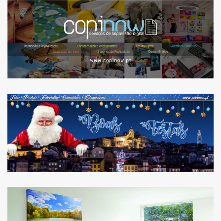
COPINOW COM NOVA
REFORMULAÇÃO GRÁFICA
A MAGIA DO NATAL JÁ
CHEGOU! CONHEÇA O
NOSSO HORÁRIO.
FAÇA UMA IMPRESSÃO