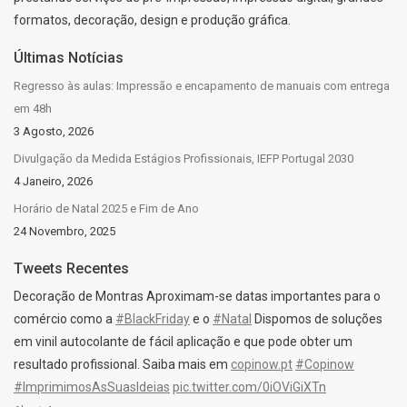
formatos, decoração, design e produção gráfica.
Últimas Notícias
Regresso às aulas: Impressão e encapamento de manuais com entrega
em 48h
3 Agosto, 2026
Divulgação da Medida Estágios Profissionais, IEFP Portugal 2030
4 Janeiro, 2026
Horário de Natal 2025 e Fim de Ano
24 Novembro, 2025
Tweets Recentes
Decoração de Montras Aproximam-se datas importantes para o
comércio como a
#BlackFriday
e o
#Natal
Dispomos de soluções
em vinil autocolante de fácil aplicação e que pode obter um
resultado profissional. Saiba mais em
copinow.pt
#Copinow
#ImprimimosAsSuasIdeias
pic.twitter.com/0iOViGiXTn