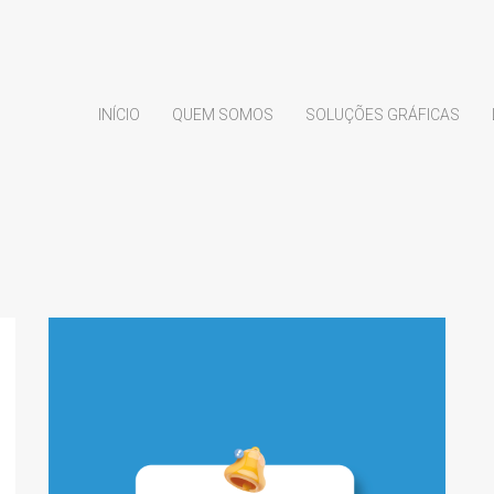
INÍCIO
QUEM SOMOS
SOLUÇÕES GRÁFICAS
.
SERVIÇO “PICK &
GO”: EVITE FILAS