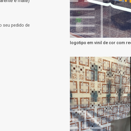
parente e mate)
o seu pedido de
logotipo em vinil de cor com re