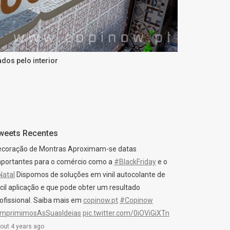
dos pelo interior
weets Recentes
ecoração de Montras Aproximam-se datas
portantes para o comércio como a
#BlackFriday
e o
Natal
Dispomos de soluções em vinil autocolante de
cil aplicação e que pode obter um resultado
ofissional. Saiba mais em
copinow.pt
#Copinow
ImprimimosAsSuasIdeias
pic.twitter.com/0iOViGiXTn
out 4 years ago