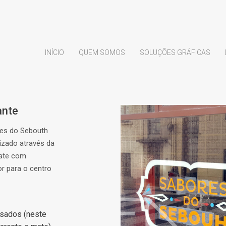
INÍCIO
QUEM SOMOS
SOLUÇÕES GRÁFICAS
ante
res do Sebouth
izado através da
mate com
or para o centro
usados (neste