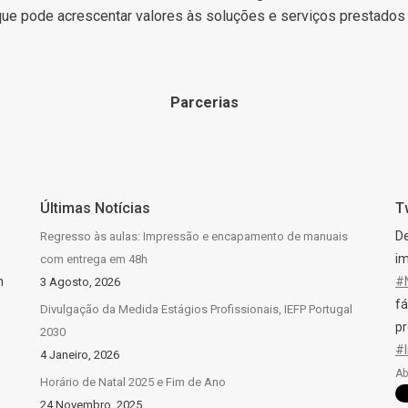
a que pode acrescentar valores às soluções e serviços prestado
Parcerias
Últimas Notícias
T
D
Regresso às aulas: Impressão e encapamento de manuais
im
com entrega em 48h
n
#
3 Agosto, 2026
fá
Divulgação da Medida Estágios Profissionais, IEFP Portugal
pr
2030
#
4 Janeiro, 2026
Ab
Horário de Natal 2025 e Fim de Ano
24 Novembro, 2025