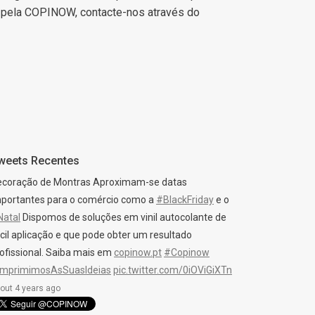
s pela COPINOW, contacte-nos através do
weets Recentes
ecoração de Montras Aproximam-se datas
portantes para o comércio como a
#BlackFriday
e o
Natal
Dispomos de soluções em vinil autocolante de
cil aplicação e que pode obter um resultado
ofissional. Saiba mais em
copinow.pt
#Copinow
ImprimimosAsSuasIdeias
pic.twitter.com/0iOViGiXTn
out 4 years ago