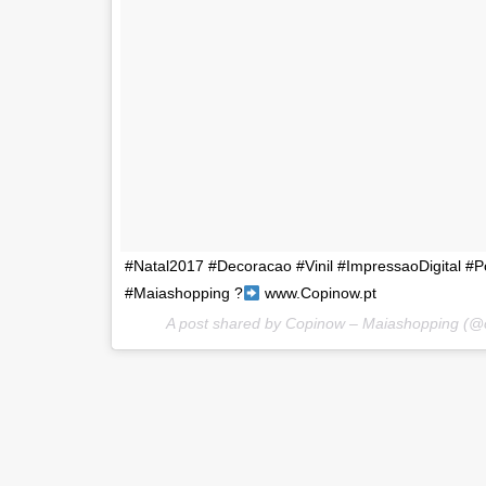
#Natal2017 #Decoracao #Vinil #ImpressaoDigital #
#Maiashopping ?
www.Copinow.pt
A post shared by Copinow – Maiashopping (