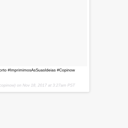
Porto #ImprimimosAsSuasIdeias #Copinow
@copinow) on
Nov 18, 2017 at 3:27am PST