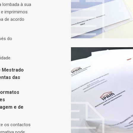
a lombada à sua
 e imprimimos
apa de acordo
vés do
idade.
e Mestrado
entas das
Formatos
res
lagem e de
ze os contactos
ernativa pode