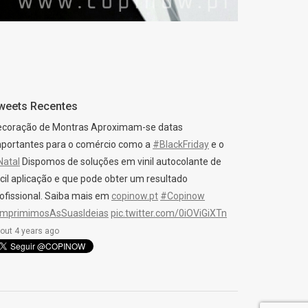
weets Recentes
ecoração de Montras Aproximam-se datas
portantes para o comércio como a
#BlackFriday
e o
Natal
Dispomos de soluções em vinil autocolante de
cil aplicação e que pode obter um resultado
ofissional. Saiba mais em
copinow.pt
#Copinow
ImprimimosAsSuasIdeias
pic.twitter.com/0iOViGiXTn
out 4 years ago