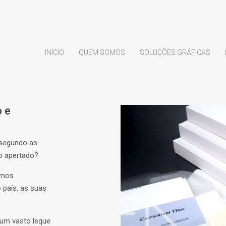
INÍCIO
QUEM SOMOS
SOLUÇÕES GRÁFICAS
 e
 segundo as
o apertado?
amos
 país, as suas
 um vasto leque