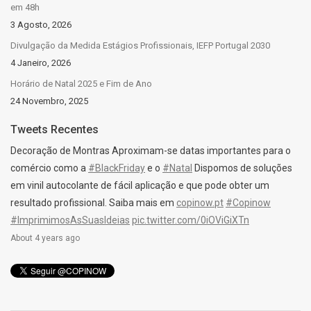
em 48h
3 Agosto, 2026
Divulgação da Medida Estágios Profissionais, IEFP Portugal 2030
4 Janeiro, 2026
Horário de Natal 2025 e Fim de Ano
24 Novembro, 2025
Tweets Recentes
Decoração de Montras Aproximam-se datas importantes para o
comércio como a
#BlackFriday
e o
#Natal
Dispomos de soluções
em vinil autocolante de fácil aplicação e que pode obter um
resultado profissional. Saiba mais em
copinow.pt
#Copinow
#ImprimimosAsSuasIdeias
pic.twitter.com/0iOViGiXTn
About 4 years ago