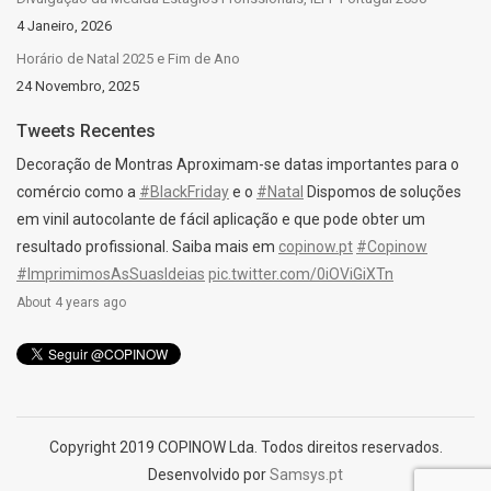
4 Janeiro, 2026
Horário de Natal 2025 e Fim de Ano
24 Novembro, 2025
Tweets Recentes
Decoração de Montras Aproximam-se datas importantes para o
comércio como a
#BlackFriday
e o
#Natal
Dispomos de soluções
em vinil autocolante de fácil aplicação e que pode obter um
resultado profissional. Saiba mais em
copinow.pt
#Copinow
#ImprimimosAsSuasIdeias
pic.twitter.com/0iOViGiXTn
About 4 years ago
Copyright 2019 COPINOW Lda. Todos direitos reservados.
Desenvolvido por
Samsys.pt