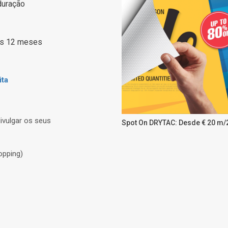
duração
os 12 meses
ita
ivulgar os seus
Spot On DRYTAC: Desde € 20 m/
opping)