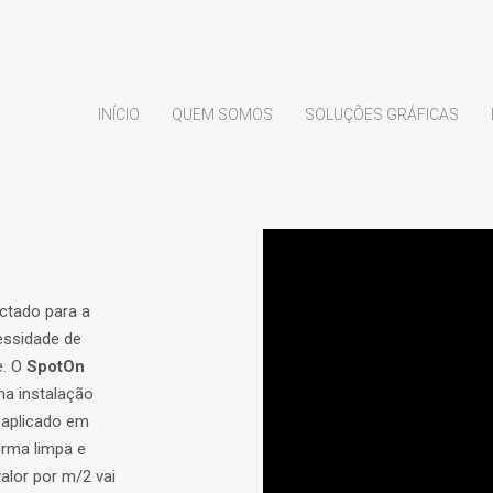
INÍCIO
QUEM SOMOS
SOLUÇÕES GRÁFICAS
ctado para a
essidade de
e. O
SpotOn
ma instalação
r aplicado em
orma limpa e
alor por m/2 vai