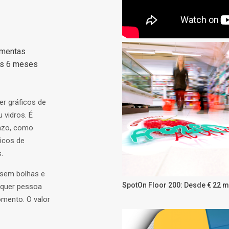
amentas
os 6 meses
er gráficos de
 vidros. É
razo, como
icos de
.
, sem bolhas e
SpotOn Floor 200: Desde € 22 m
alquer pessoa
omento. O valor