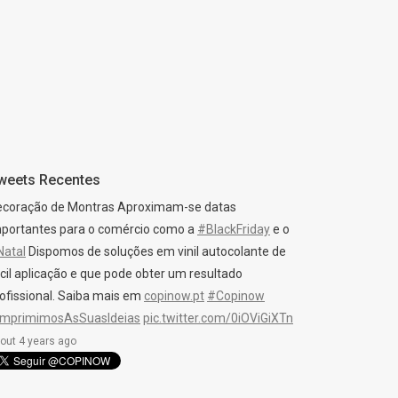
weets Recentes
ecoração de Montras Aproximam-se datas
portantes para o comércio como a
#BlackFriday
e o
Natal
Dispomos de soluções em vinil autocolante de
cil aplicação e que pode obter um resultado
ofissional. Saiba mais em
copinow.pt
#Copinow
ImprimimosAsSuasIdeias
pic.twitter.com/0iOViGiXTn
out 4 years ago