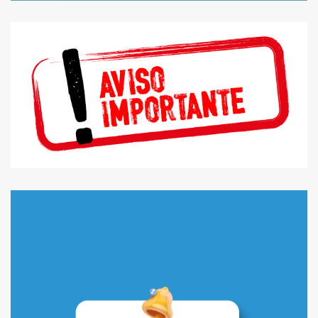
COMUNICADO:
ATUALIZAÇÃO
IMPORTANTE
SERVIÇO “PICK & GO”:
EVITE FILAS PARA