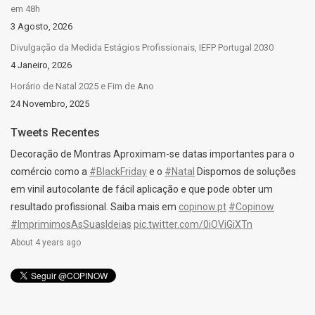
em 48h
3 Agosto, 2026
Divulgação da Medida Estágios Profissionais, IEFP Portugal 2030
4 Janeiro, 2026
Horário de Natal 2025 e Fim de Ano
24 Novembro, 2025
Tweets Recentes
Decoração de Montras Aproximam-se datas importantes para o
comércio como a
#BlackFriday
e o
#Natal
Dispomos de soluções
em vinil autocolante de fácil aplicação e que pode obter um
resultado profissional. Saiba mais em
copinow.pt
#Copinow
#ImprimimosAsSuasIdeias
pic.twitter.com/0iOViGiXTn
About 4 years ago