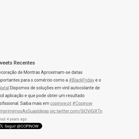
weets Recentes
ecoração de Montras Aproximam-se datas
portantes para o comércio como a
#BlackFriday
e o
Natal
Dispomos de soluções em vinil autocolante de
cil aplicação e que pode obter um resultado
ofissional. Saiba mais em
copinow.pt
#Copinow
ImprimimosAsSuasIdeias
pic.twitter.com/0iOViGiXTn
out 4 years ago